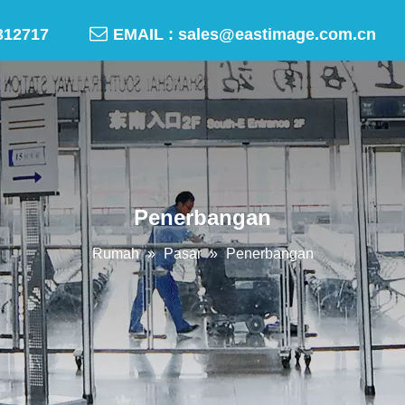

-50312717
EMAIL :
sales@eastimage.com.cn
Penerbangan
Rumah
»
Pasar
»
Penerbangan