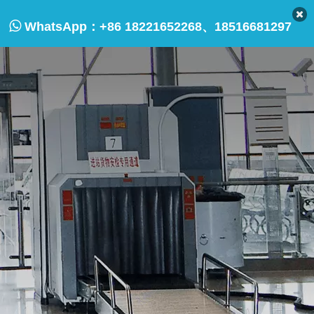

WhatsApp：
+86 18221652268、18516681297