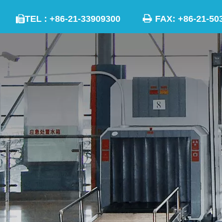

TEL : +86-21-33909300
FAX: +86-21
