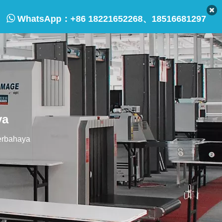

WhatsApp：
+86 18221652268、18516681297
ya
Berbahaya