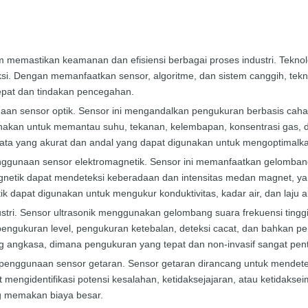
m memastikan keamanan dan efisiensi berbagai proses industri. Teknolo
uksi. Dengan memanfaatkan sensor, algoritme, dan sistem canggih, tek
epat dan tindakan pencegahan.
gunaan sensor optik. Sensor ini mengandalkan pengukuran berbasis ca
digunakan untuk memantau suhu, tekanan, kelembapan, konsentrasi g
data yang akurat dan andal yang dapat digunakan untuk mengoptimalka
h penggunaan sensor elektromagnetik. Sensor ini memanfaatkan gelomb
 magnetik dapat mendeteksi keberadaan dan intensitas medan magnet, ya
k dapat digunakan untuk mengukur konduktivitas, kadar air, dan laju a
stri. Sensor ultrasonik menggunakan gelombang suara frekuensi ting
 pengukuran level, pengukuran ketebalan, deteksi cacat, dan bahkan p
ang angkasa, dimana pengukuran yang tepat dan non-invasif sangat pent
up penggunaan sensor getaran. Sensor getaran dirancang untuk mendete
at mengidentifikasi potensi kesalahan, ketidaksejajaran, atau ketida
g memakan biaya besar.