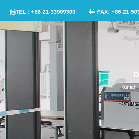

TEL : +86-21-33909300
FAX: +86-21

D
Rumah