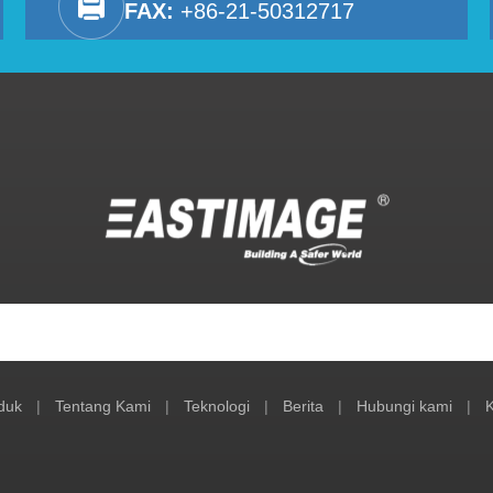
FAX:
+86-21-50312717
duk
|
Tentang Kami
|
Teknologi
|
Berita
|
Hubungi kami
|
K