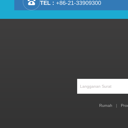
TEL :
+86-21-33909300
Rumah
|
Pro