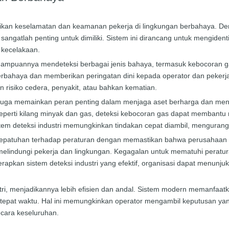
ikan keselamatan dan keamanan pekerja di lingkungan berbahaya. De
l sangatlah penting untuk dimiliki. Sistem ini dirancang untuk mengiden
kecelakaan.
emampuannya mendeteksi berbagai jenis bahaya, termasuk kebocoran 
erbahaya dan memberikan peringatan dini kepada operator dan pekerja
risiko cedera, penyakit, atau bahkan kematian.
tri juga memainkan peran penting dalam menjaga aset berharga dan m
seperti kilang minyak dan gas, deteksi kebocoran gas dapat membant
stem deteksi industri memungkinkan tindakan cepat diambil, mengurangi
adap kepatuhan terhadap peraturan dengan memastikan bahwa perusahaa
 melindungi pekerja dan lingkungan. Kegagalan untuk mematuhi peratu
apkan sistem deteksi industri yang efektif, organisasi dapat menun
tri, menjadikannya lebih efisien dan andal. Sistem modern memanfaatka
tepat waktu. Hal ini memungkinkan operator mengambil keputusan yan
cara keseluruhan.