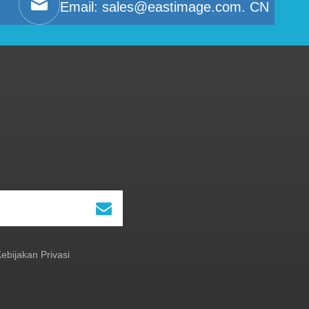
Email:
sales@eastimage.com. CN
ebijakan Privasi