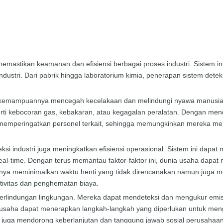
memastikan keamanan dan efisiensi berbagai proses industri. Sistem 
ndustri. Dari pabrik hingga laboratorium kimia, penerapan sistem deteks
ah kemampuannya mencegah kecelakaan dan melindungi nyawa manusia. 
rti kebocoran gas, kebakaran, atau kegagalan peralatan. Dengan mendet
emperingatkan personel terkait, sehingga memungkinkan mereka meng
si industri juga meningkatkan efisiensi operasional. Sistem ini dapa
al-time. Dengan terus memantau faktor-faktor ini, dunia usaha dapat 
hanya meminimalkan waktu henti yang tidak direncanakan namun juga me
tivitas dan penghematan biaya.
p perlindungan lingkungan. Mereka dapat mendeteksi dan mengukur emisi
usaha dapat menerapkan langkah-langkah yang diperlukan untuk mengu
uga mendorong keberlanjutan dan tanggung jawab sosial perusahaan