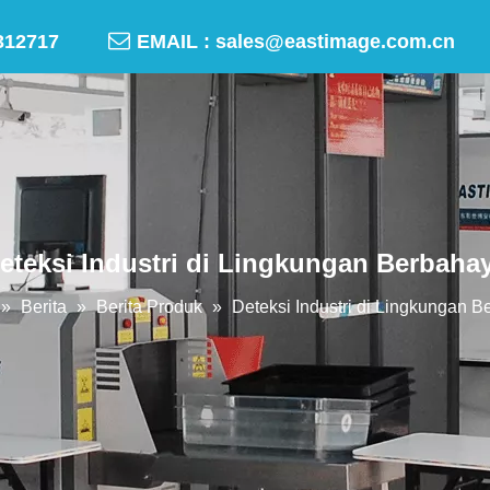

-50312717
EMAIL :
sales@eastimage.com.cn
eteksi Industri di Lingkungan Berbaha
»
Berita
»
Berita Produk
»
Deteksi Industri di Lingkungan 