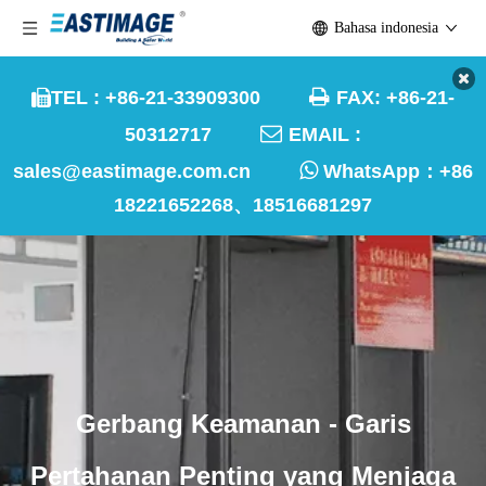
Bahasa indonesia

TEL : +86-21-33909300
FAX: +86-21-


50312717
EMAIL :

sales@eastimage.com.cn
WhatsApp：
+86
18221652268、18516681297
Gerbang Keamanan - Garis
Pertahanan Penting yang Menjaga