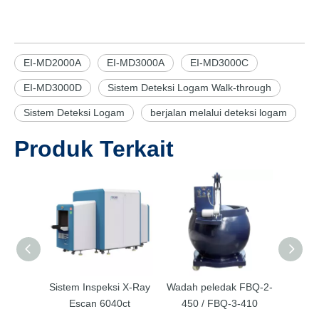
EI-MD2000A
EI-MD3000A
EI-MD3000C
EI-MD3000D
Sistem Deteksi Logam Walk-through
Sistem Deteksi Logam
berjalan melalui deteksi logam
Produk Terkait
Sistem Inspeksi X-Ray
Wadah peledak FBQ-2-
EI-
Escan 6040ct
450 / FBQ-3-410
Energy