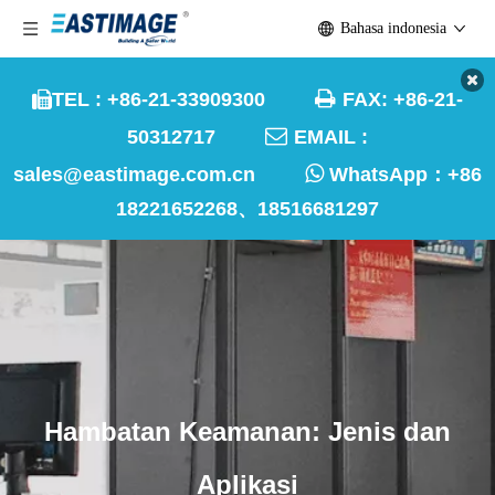
Bahasa indonesia

TEL : +86-21-33909300
FAX: +86-21-


50312717
EMAIL :

sales@eastimage.com.cn
WhatsApp：
+86
18221652268、18516681297
Hambatan Keamanan: Jenis dan
Aplikasi