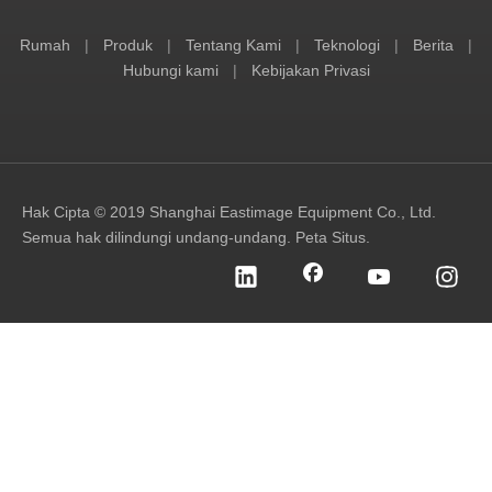
Rumah
|
Produk
|
Tentang Kami
|
Teknologi
|
Berita
|
Hubungi kami
|
Kebijakan Privasi
Hak Cipta © 2019 Shanghai Eastimage Equipment Co., Ltd.
Semua hak dilindungi undang-undang.
Peta Situs
.