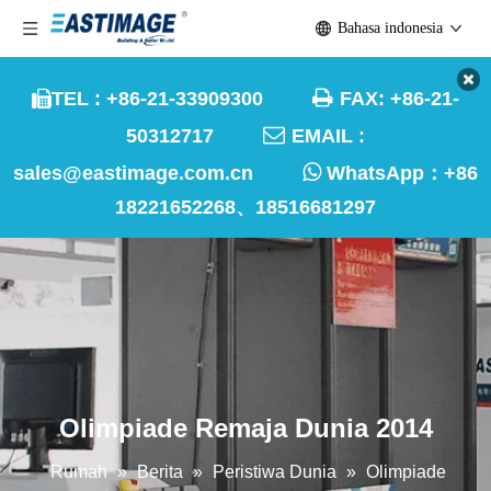
Bahasa indonesia

TEL : +86-21-33909300
FAX: +86-21-


50312717
EMAIL :

sales@eastimage.com.cn
WhatsApp：
+86
18221652268、18516681297
Olimpiade Remaja Dunia 2014
Rumah
»
Berita
»
Peristiwa Dunia
»
Olimpiade