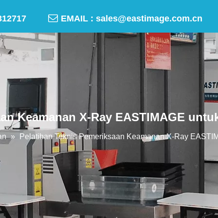

-50312717
EMAIL :
sales@eastimage.com.cn
aan Keamanan X-Ray EASTIMAGE untuk D
an
»
Pelatihan Teknis Pemeriksaan Keamanan X-Ray EASTIMAG