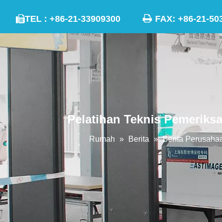

TEL : +86-21-33909300
FAX: +86-21

Pelatihan Teknis Pemeriks
Rumah
»
Berita
»
Berita Perusaha