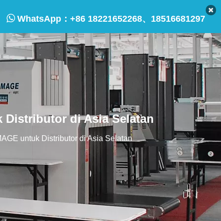

WhatsApp：
+86 18221652268、18516681297
istributor di Asia Selatan
E untuk Distributor di Asia Selatan