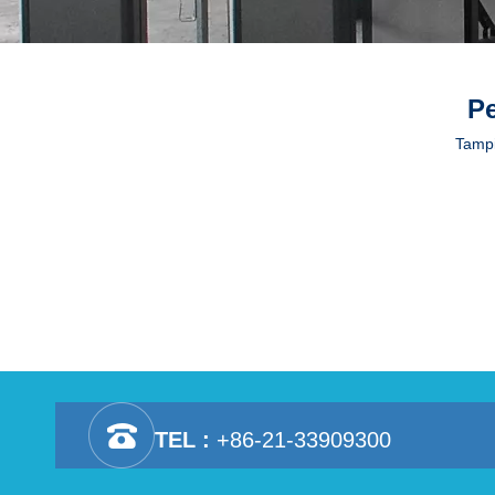
Pe
Tampi
TEL :
+86-21-33909300