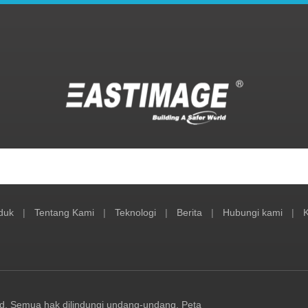
duk
|
Tentang Kami
|
Teknologi
|
Berita
|
Hubungi kami
|
K
td. Semua hak dilindungi undang-undang.
Peta