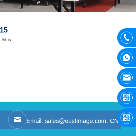
015
:
Situs
Email:
sales@eastimage.com. CN