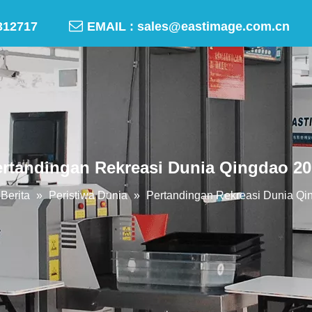

-50312717
EMAIL :
sales@eastimage.com.cn
rtandingan Rekreasi Dunia Qingdao 2
Berita
»
Peristiwa Dunia
»
Pertandingan Rekreasi Dunia Qi