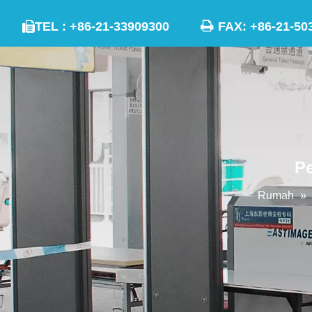

TEL : +86-21-33909300
FAX: +86-21

Pe
Rumah
»