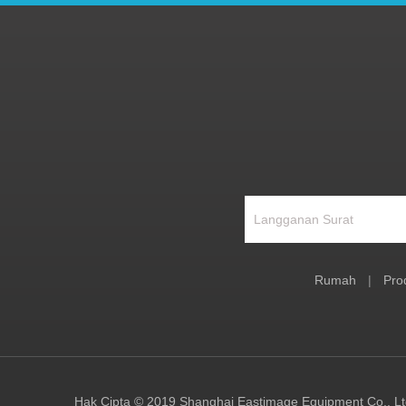
Rumah
|
Pro
Hak Cipta © 2019 Shanghai Eastimage Equipment Co., L