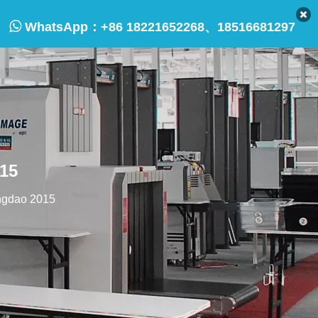

WhatsApp：
+86 18221652268、18516681297
015
ngdao 2015