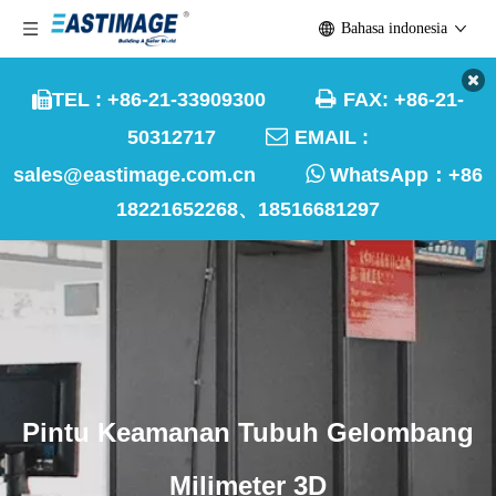
Bahasa indonesia

TEL : +86-21-33909300
FAX: +86-21-


50312717
EMAIL :

sales@eastimage.com.cn
WhatsApp：
+86
18221652268、18516681297
Pintu Keamanan Tubuh Gelombang
Milimeter 3D