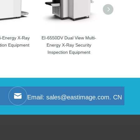
i-Energy X-Ray
EI-6550DV Dual View Multi-
EI-100100 Mult
ction Equipment
Energy X-Ray Security
Security Inspec
Inspection Equipment
Email:
sales@eastimage.com. CN