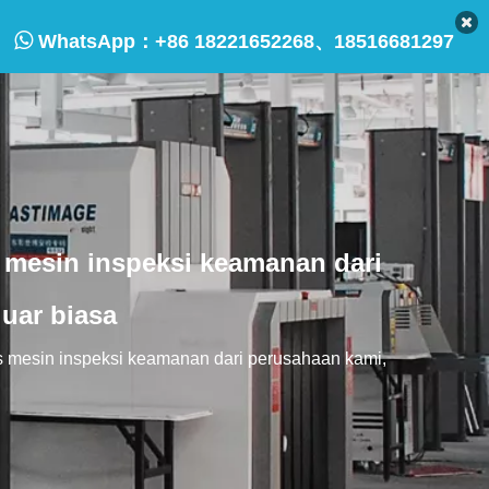

WhatsApp：
+86 18221652268、18516681297
 mesin inspeksi keamanan dari
uar biasa
us mesin inspeksi keamanan dari perusahaan kami,