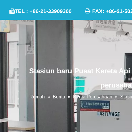

TEL : +86-21-33909300
FAX: +86-21

Stasiun baru Pusat Kereta Ap
perusaha
Rumah
»
Berita
»
Berita Perusahaan
»
Stasi