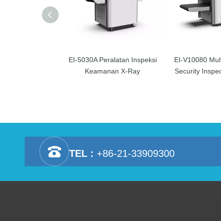
EI-5030A Peralatan Inspeksi
EI-V10080 Mul
Keamanan X-Ray
Security Inspe
TEL :
+86-21-33909300