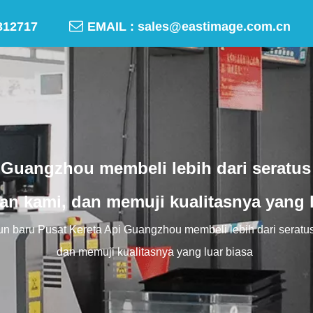

-50312717
EMAIL :
sales@eastimage.com.cn
i Guangzhou membeli lebih dari seratus
an kami, dan memuji kualitasnya yang l
un baru Pusat Kereta Api Guangzhou membeli lebih dari serat
dan memuji kualitasnya yang luar biasa