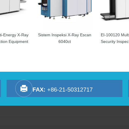
ti-Energy X-Ray
Sistem Inspeksi X-Ray Escan
EI-100120 Mult
ction Equipment
6040ct
Security Inspe
FAX:
+86-21-50312717