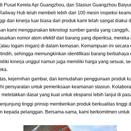
i di Pusat Kereta Api Guangzhou, dan Stasiun Guangzhou Baiyu
ilway Hub telah membeli lebih dari 100 mesin inspeksi keam
ggi dan kinerja luar biasa dari produk kami telah sangat diaku
n kami menggunakan teknologi sumber ganda yang canggih, me
asarkan nomor atom efektif dari barang yang diperiksa, merek
 (atau logam ringan) di dalam kemasan. Kemampuan ini secara 
ndih, sehingga memungkinkan identifikasi barang berbahaya dan
miliki kinerja unggul namun juga memiliki harga yang sesuai,
eka.
itas, kejernihan gambar, dan kemudahan penggunaan produk 
ersyaratan untuk pemeriksaan keamanan stasiun. Kolaborasi 
eletakkan dasar yang kuat untuk ekspansi lebih lanjut di pa
junjung tinggi prinsip memberikan produk berkualitas tinggi 
en kepada pelanggan. Bersama-sama, kami berkomitmen untuk m