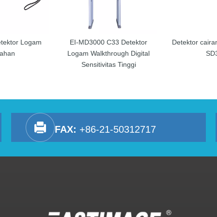
tektor Logam
EI-MD3000 C33 Detektor
Detektor cair
tahan
Logam Walkthrough Digital
SD
Sensitivitas Tinggi
FAX:
+86-21-50312717