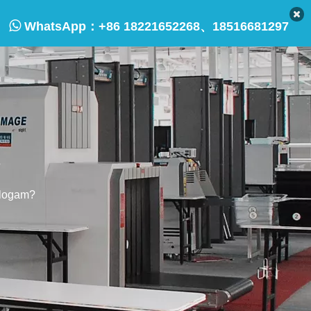

WhatsApp：
+86 18221652268、18516681297
?
 logam?