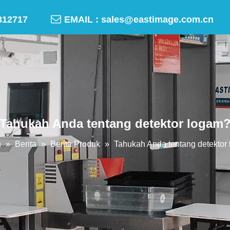

-50312717
EMAIL :
sales@eastimage.com.cn
Tahukah Anda tentang detektor logam
h
»
Berita
»
Berita Produk
»
Tahukah Anda tentang detektor