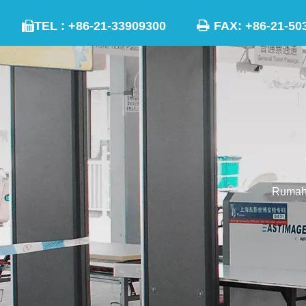

TEL : +86-21-33909300
FAX: +86-21

Ruma