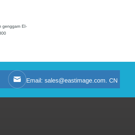
an genggam EI-
300
Email:
sales@eastimage.com. CN