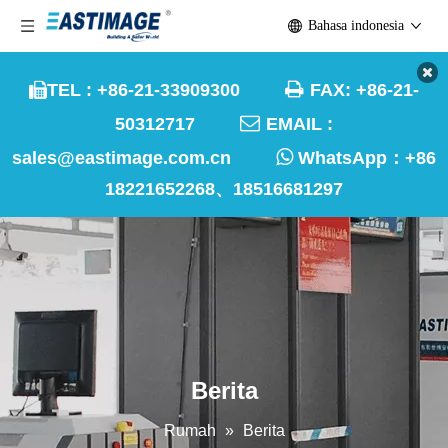
Bahasa indonesia

TEL : +86-21-33909300
FAX: +86-21-


50312717
EMAIL :

sales@eastimage.com.cn
WhatsApp：
+86
18221652268、18516681297
Berita
Rumah
»
Berita