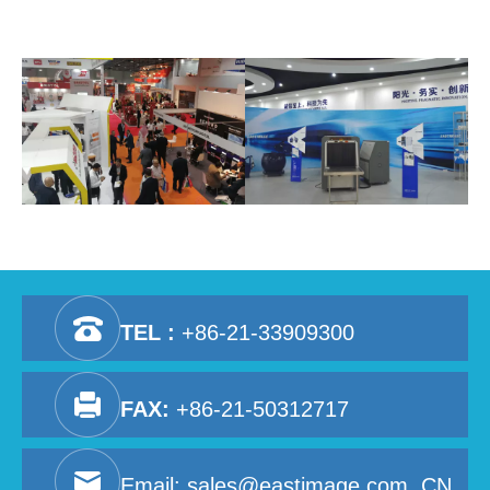
TEL :
+86-21-33909300
FAX:
+86-21-50312717
Email:
sales@eastimage.com. CN