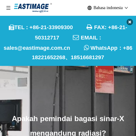
Bahasa indonesia

TEL : +86-21-33909300
FAX: +86-21-


50312717
EMAIL :

sales@eastimage.com.cn
WhatsApp：
+86
18221652268、18516681297
Apakah pemindai bagasi sinar-X
mengandung radiasi?