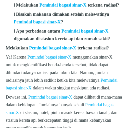
l
Melakukan
Pemindai bagasi sinar-X
terkena radiasi?
l
Bisakah makanan dimakan setelah melewatinya
Pemindai bagasi sinar-X
?
l
Apa perbedaan antara
Pemindai bagasi sinar-X
digunakan di stasiun kereta api dan rumah sakit?
Melakukan
Pemindai bagasi sinar-X
terkena radiasi?
Ya! Karena
Pemindai bagasi sinar-X
menggunakan sinar-X
untuk mengidentifikasi benda-benda tersebut, tidak dapat
dihindari adanya radiasi pada tubuh kita. Namun, jumlah
radiasinya jauh lebih sedikit ketika kita melewatinya
Pemindai
bagasi sinar-X
dalam waktu singkat meskipun ada radiasi.
Dewasa ini,
Pemindai bagasi sinar-X
dapat dilihat di mana-mana
dalam kehidupan. Jumlahnya banyak sekali
Pemindai bagasi
sinar-X
di stasiun, hotel, pintu masuk kereta bawah tanah, dan
stasiun kereta api berkecepatan tinggi di mana kebanyakan
orang memilih untuk bepergian jauh.