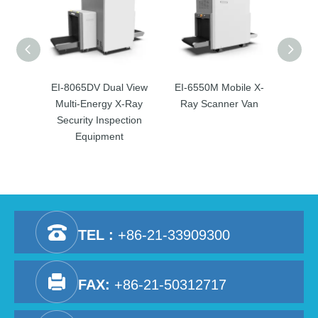
EI-8065DV Dual View
EI-6550M Mobile X-
EI-65
Multi-Energy X-Ray
Ray Scanner Van
X-
Security Inspection
Inspe
Equipment
TEL :
+86-21-33909300
FAX:
+86-21-50312717