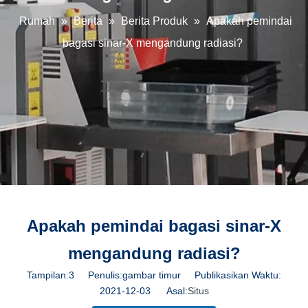
Rumah
»
Berita
»
Berita Produk
»
Apakah pemindai
bagasi sinar-X mengandung radiasi?
Apakah pemindai bagasi sinar-X
mengandung radiasi?
Tampilan:
3
Penulis:gambar timur Publikasikan Waktu:
2021-12-03 Asal:
Situs