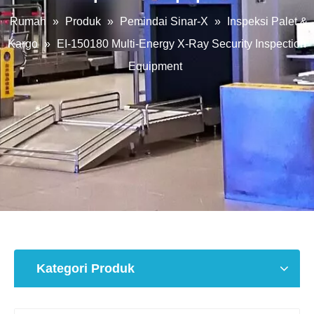
Rumah
»
Produk
»
Pemindai Sinar-X
»
Inspeksi Palet &
Kargo
»
EI-150180 Multi-Energy X-Ray Security Inspection
Equipment
Kategori Produk