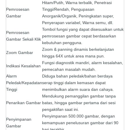
Hitam/Putih, Warna terbalik, Penetrasi
Pemrosesan
Tinggi/Rendah, Pengupasan
Gambar
Anorganik/Organik, Peningkatan super,
Penyerapan variabel, Warna semu, dll.
Tombol fungsi yang dapat disesuaikan untuk
Pemrosesan
pemrosesan gambar cepat berdasarkan
Gambar Sekali Klik
kebutuhan pengguna.
Zoom & panning dinamis berkelanjutan
Zoom Gambar
hingga 64X untuk area mana pun.
Fungsi diagnostik mandiri, alarm kesalahan,
Indikasi Kesalahan
pemecahan masalah mudah.
Alarm
Diduga bahan peledak/bahan berdaya
Peledak/Kepadatan
serap tinggi dalam kemasan dapat
Tinggi
menimbulkan alarm suara dan cahaya.
Mendukung pemanggilan gambar tanpa
Penarikan Gambar
batas, hingga gambar pertama dari sesi
pengaktifan saat ini.
Penyimpanan 500.000 gambar, dengan
Penyimpanan
kemampuan penelusuran gambar dari 90
Gambar
hari terakhir.