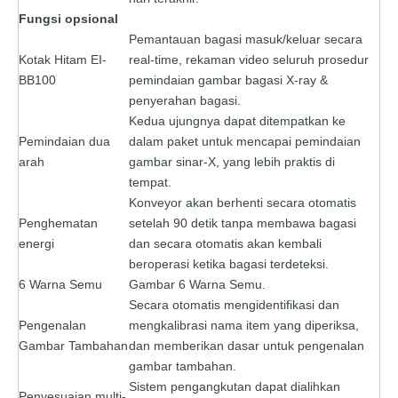
Fungsi opsional
Pemantauan bagasi masuk/keluar secara
Kotak Hitam EI-
real-time, rekaman video seluruh prosedur
BB100
pemindaian gambar bagasi X-ray &
penyerahan bagasi.
Kedua ujungnya dapat ditempatkan ke
Pemindaian dua
dalam paket untuk mencapai pemindaian
arah
gambar sinar-X, yang lebih praktis di
tempat.
Konveyor akan berhenti secara otomatis
Penghematan
setelah 90 detik tanpa membawa bagasi
energi
dan secara otomatis akan kembali
beroperasi ketika bagasi terdeteksi.
6 Warna Semu
Gambar 6 Warna Semu.
Secara otomatis mengidentifikasi dan
Pengenalan
mengkalibrasi nama item yang diperiksa,
Gambar Tambahan
dan memberikan dasar untuk pengenalan
gambar tambahan.
Sistem pengangkutan dapat dialihkan
Penyesuaian multi-