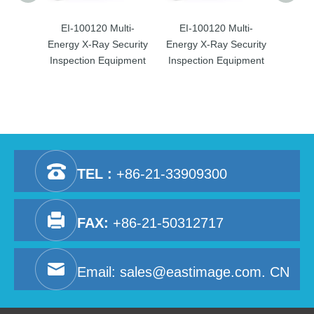
EI-100120 Multi-
EI-100120 Multi-
EI-
Energy X-Ray Security
Energy X-Ray Security
Energy
Inspection Equipment
Inspection Equipment
Inspe
TEL :
+86-21-33909300
FAX:
+86-21-50312717
Email:
sales@eastimage.com. CN