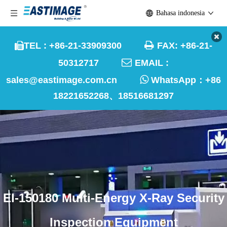
Bahasa indonesia

TEL : +86-21-33909300
FAX: +86-21-


50312717
EMAIL :

sales@eastimage.com.cn
WhatsApp：
+86
18221652268、18516681297
EI-150180 Multi-Energy X-Ray Security
Inspection Equipment