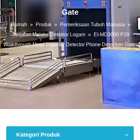
Gate
Rumah
»
Produk
»
Pemeriksaan Tubuh Manusia
»
Berjalan Melalui Detektor Logam
»
EI-MD3000 P29
Walkthrough Metal Detector Detector Phone Detection Gate
Kategori Produk