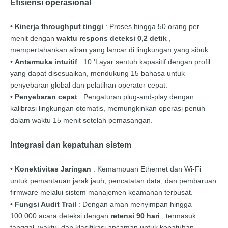
Efisiensi operasional
•
Kinerja throughput tinggi
: Proses hingga 50 orang per
menit dengan
waktu respons deteksi 0,2 detik
,
mempertahankan aliran yang lancar di lingkungan yang sibuk.
•
Antarmuka intuitif
: 10 'Layar sentuh kapasitif dengan profil
yang dapat disesuaikan, mendukung 15 bahasa untuk
penyebaran global dan pelatihan operator cepat.
•
Penyebaran cepat
: Pengaturan plug-and-play dengan
kalibrasi lingkungan otomatis, memungkinkan operasi penuh
dalam waktu 15 menit setelah pemasangan.
Integrasi dan kepatuhan sistem
•
Konektivitas Jaringan
: Kemampuan Ethernet dan Wi-Fi
untuk pemantauan jarak jauh, pencatatan data, dan pembaruan
firmware melalui sistem manajemen keamanan terpusat.
•
Fungsi Audit Trail
: Dengan aman menyimpan hingga
100.000 acara deteksi dengan
retensi 90 hari
, termasuk
tanggal, waktu, dan klasifikasi ancaman untuk kepatuhan