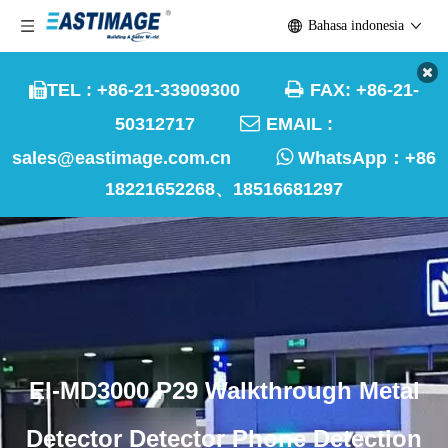
Bahasa indonesia

TEL : +86-21-33909300
FAX: +86-21-


50312717
EMAIL :

sales@eastimage.com.cn
WhatsApp：
+86
18221652268、18516681297
EI-MD3000 P29 Walkthrough Metal
Detector Detector Phone Detection