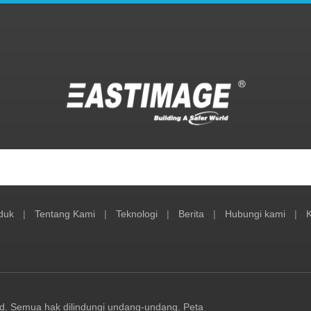
duk
|
Tentang Kami
|
Teknologi
|
Berita
|
Hubungi kami
|
K
td. Semua hak dilindungi undang-undang.
Peta