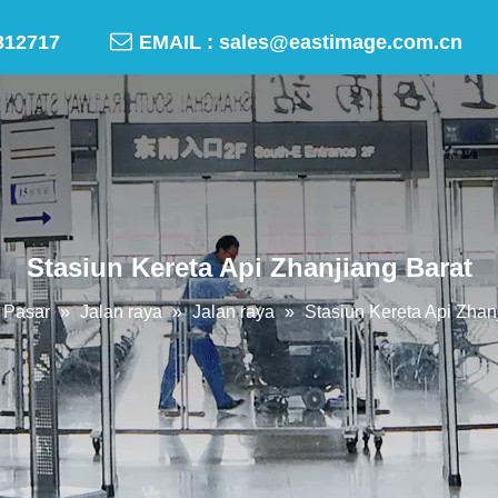

-50312717
EMAIL :
sales@eastimage.com.cn
Stasiun Kereta Api Zhanjiang Barat
Pasar
»
Jalan raya
»
Jalan raya
»
Stasiun Kereta Api Zhan