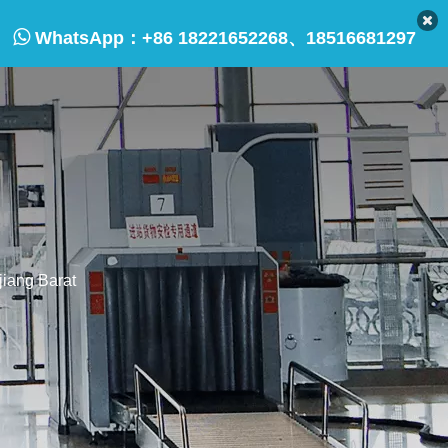

WhatsApp：
+86 18221652268、18516681297
jiang Barat