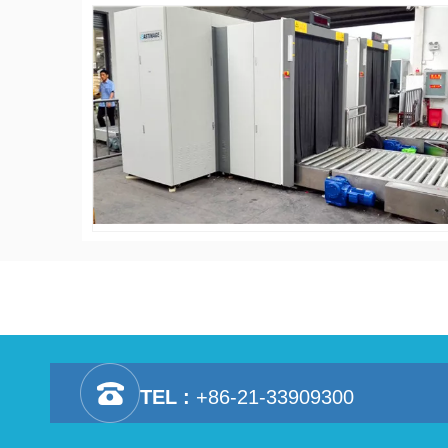
TEL :
+86-21-33909300