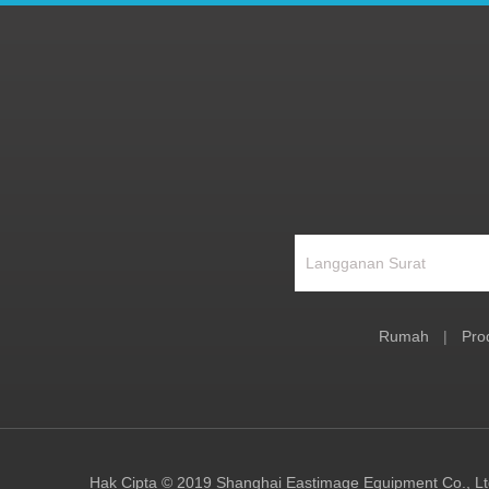
Rumah
|
Pro
Hak Cipta © 2019 Shanghai Eastimage Equipment Co., L