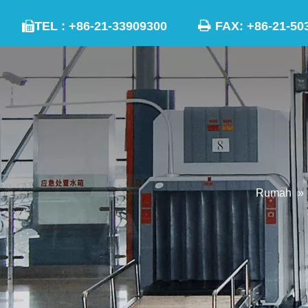

TEL : +86-21-33909300
FAX: +86-21

Rumah
»