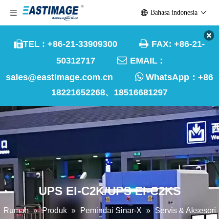
Bahasa indonesia

TEL : +86-21-33909300
FAX: +86-21-


50312717
EMAIL :

sales@eastimage.com.cn
WhatsApp：
+86
18221652268、18516681297
UPS EI-C2K/UPS EI-C2KS
Rumah
»
Produk
»
Pemindai Sinar-X
»
Servis & Aksesori