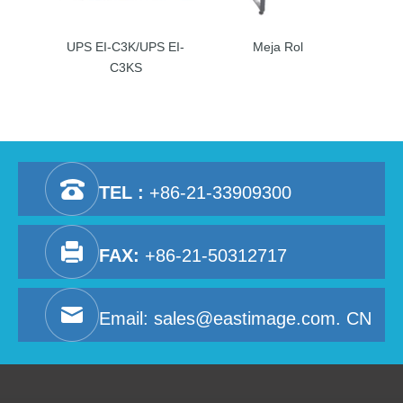
UPS EI-C3K/UPS EI-
Meja Rol
C3KS
TEL :
+86-21-33909300
FAX:
+86-21-50312717
Email:
sales@eastimage.com. CN