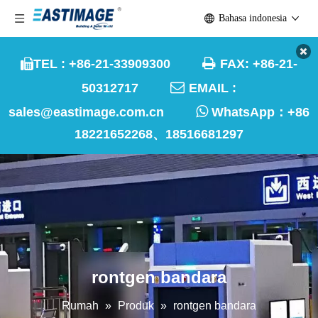
Bahasa indonesia

TEL : +86-21-33909300
FAX: +86-21-


50312717
EMAIL :

sales@eastimage.com.cn
WhatsApp：
+86
18221652268、18516681297
rontgen bandara
Rumah
»
Produk
»
rontgen bandara